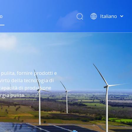
mo
Italiano
日本語
Deutsch
Français
English
pulita, fornire prodotti e
virtù della tecnologia di
a capacità di produzione
rgia pulita.