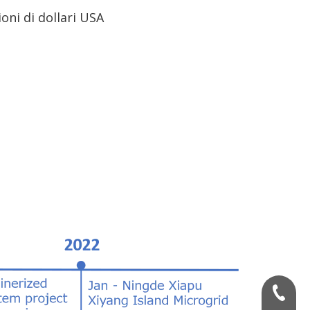
oni di dollari USA
+86 059