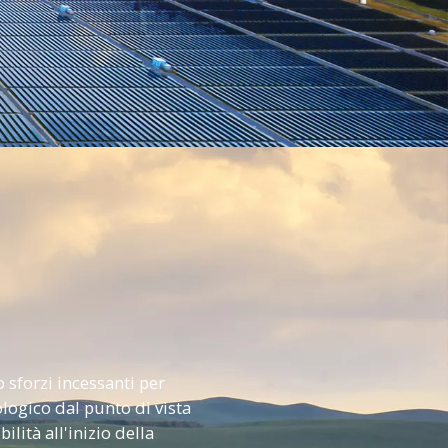
 sforzi incessanti per
logico dal punto di vista
lità all'inizio della