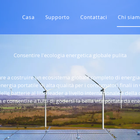
Casa
Supporto
Contattaci
Chi sia
FAQ
Manuali utente
Consentire l'ecologia energetica globale pulita
Registra prodotto
tare a costruire un ecosistema globale completo di energia 
nergia portatile di alta qualità per i consumatori finali in 
le batterie al litio leader a livello internazionale e dell
e consentire a tutti di godersi la bella vita portata da ene