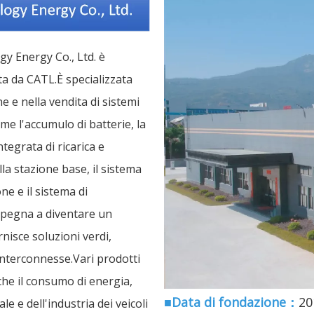
y Energy Co., Ltd. è
ta da CATL.È specializzata
e e nella vendita di sistemi
ome l'accumulo di batterie, la
tegrata di ricarica e
la stazione base, il sistema
ne e il sistema di
mpegna a diventare un
rnisce soluzioni verdi,
 interconnesse.Vari prodotti
che il consumo di energia,
■Data di fondazione：
20
e e dell'industria dei veicoli