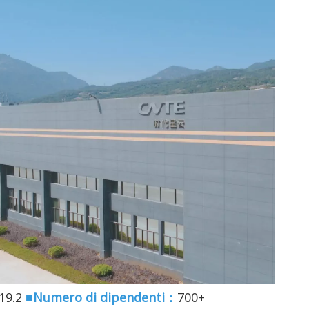
19.2
■Numero di dipendenti：
700+