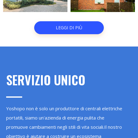
domestica
domestica
Stoccaggio di
Stoccaggio di
LEGGI DI PIÙ
energia
energia
domestica
domestica
SERVIZIO UNICO
Yoshopo non è solo un produttore di centrali elettriche
portatili, siamo un'azienda di energia pulita che
promuove cambiamenti negli stili di vita sociali.Il nostro
obiettivo è aiutare a costruire un ecosistema