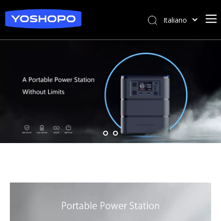
Italiano
日本語
Deutsch
Français
English